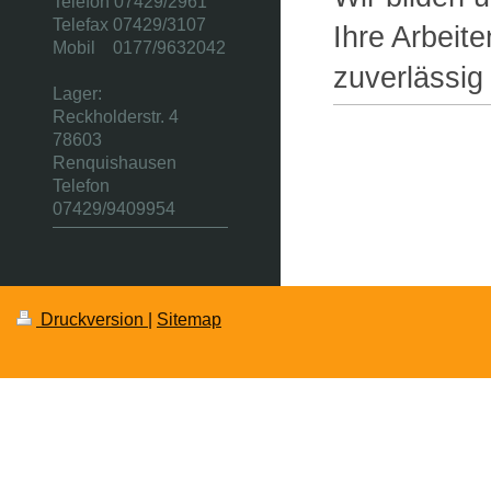
Telefon 07429/2961
Telefax 07429/3107
Ihre Arbeit
Mobil 0177/9632042
zuverlässig
Lager:
Reckholderstr. 4
78603
Renquishausen
Telefon
07429/9409954
Druckversion
|
Sitemap