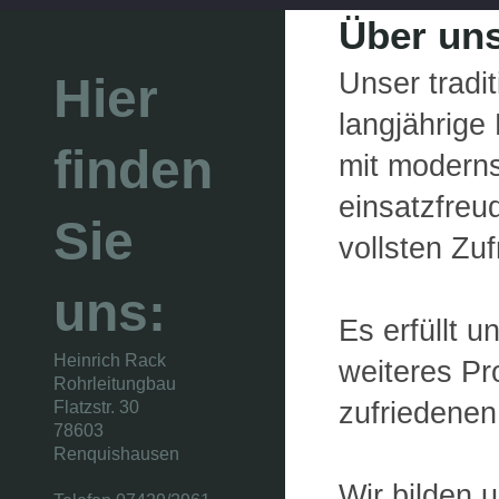
Über un
Unser tradi
Hier
langjährige
finden
mit moderns
einsatzfreud
Sie
vollsten Zu
uns:
Es erfüllt u
Heinrich Rack
weiteres Pr
Rohrleitungbau
zufriedenen
Flatzstr. 30
78603
Renquishausen
Wir bilden 