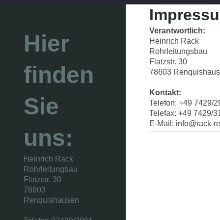
Impress
Verantwortlich:
Hier
Heinrich Rack
Rohrleitungsbau
Flatzstr. 30
finden
78603 Renquishau
Kontakt:
Sie
Telefon: +49 7429/
Telefax: +49 7429/3
E-Mail: info@rack-
uns:
Heinrich Rack
Rohrleitungbau
Flatzstr. 30
78603
Renquishausen