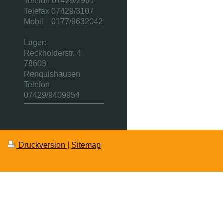
Telefon 07429/2961
Telefax 07429/3107
Mobil 0177/9632042
Lager:
Reckholderstr. 4
78603
Renquishausen
Telefon
07429/9409954
Druckversion
|
Sitemap